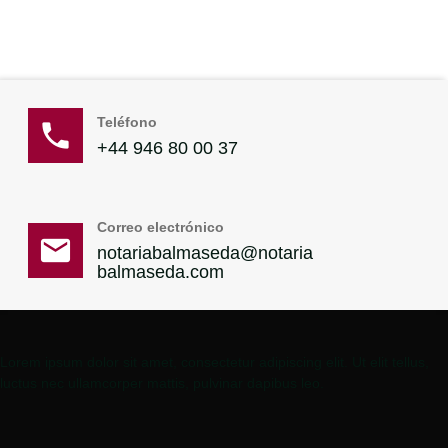
Teléfono
+44 946 80 00 37
Correo electrónico
notariabalmaseda@notaria
balmaseda.com
Lorem ipsum dolor sit amet, consectetur adipiscing elit. Ut elit tellus,
luctus nec ullamcorper mattis, pulvinar dapibus leo.