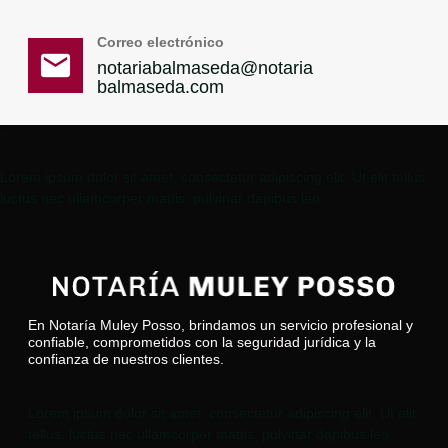
Correo electrónico
notariabalmaseda@notaria
balmaseda.com
Lorem ipsum dolor sit amet, consectetur adipiscing elit. Ut elit tellus,
luctus nec ullamcorper mattis, pulvinar dapibus leo.
En Notaría Muley Posso, brindamos un servicio profesional y
confiable, comprometidos con la seguridad jurídica y la
confianza de nuestros clientes.
Lorem ipsum dolor sit amet, consectetur adipiscing elit. Ut elit
tellus, luctus nec ullamcorper mattis, pulvinar dapibus leo.