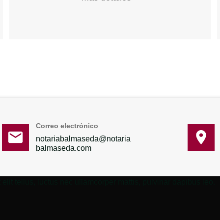
Correo electrónico
notariabalmaseda@notaria
balmaseda.com
elit tellus, luctus nec ullamcorper mattis, pulvinar dapibus leo.